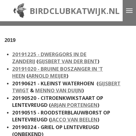
Ga
BIRDCLUBKATWIJK.NL
direct
naar
de
2019
hoofdinhoud
20191225 - DWERGGORS IN DE
ZANDERIJ
(
GIJSBERT VAN DER BENT
)
20191020 - BRUINE BOSZANGER IN 'T
HEEN
(
ARNOLD MEIJER
)
20190621 - KLEINST WATERHOEN (
GIJSBERT
TWIGT
&
MENNO VAN DUIJN
)
20190520 - CITROENKWIKSTAART OP
LENTEVREUGD (
ARJAN PORTENGEN
)
20190515 - ROODSTERBLAUWBORST OP
LENTEVREUGD (
JACCO VAN BEELEN
)
20190324 - GRIEL OP LENTEVREUGD
(ONBEKEND)